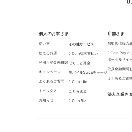
0
個人のお客さま
店舗さま
使い方
加盟店情報の
その他サービス
使えるお店
J-Coin P
J-Coin請求書払い
ポータルサイ
利用可能金融機関
ぽちっと募金
取扱金融機関
キャンペーン
モバイルSuicaチャージ
よくあるご質
よくあるご質問
J-Coin Lite
トピックス
ことら送金
法人企業さ
お知らせ
J-Coin Biz