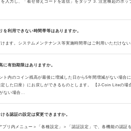
を入力し、「着せ替えコードを送信」をタップ 3. 注意喚起のポッ
Liteアプリを利用できない時間帯等はありますか。
ただけます。システムメンテナンス等実施時間帯はご利用いただけな
iteの残高に有効期限はありますか。
 アカウント内のコイン残高が最後に増減した日から5年間増減がない場
した口座）にお戻しができるものとします。 【J-Coin Liteの
ない場合...
おける認証の設定は変更できますか。
アプリ内メニュー＞「各種設定」＞「認証設定」で、各機能の認証を