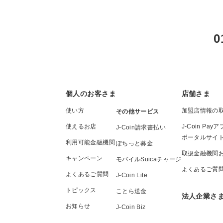
0
個人のお客さま
店舗さま
使い方
加盟店情報の
その他サービス
使えるお店
J-Coin P
J-Coin請求書払い
ポータルサイ
利用可能金融機関
ぽちっと募金
取扱金融機関
キャンペーン
モバイルSuicaチャージ
よくあるご質
よくあるご質問
J-Coin Lite
トピックス
ことら送金
法人企業さ
お知らせ
J-Coin Biz