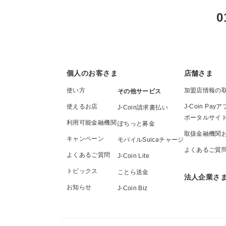
0
個人のお客さま
店舗さま
使い方
加盟店情報の
その他サービス
使えるお店
J-Coin P
J-Coin請求書払い
ポータルサイ
利用可能金融機関
ぽちっと募金
取扱金融機関
キャンペーン
モバイルSuicaチャージ
よくあるご質
よくあるご質問
J-Coin Lite
トピックス
ことら送金
法人企業さ
お知らせ
J-Coin Biz