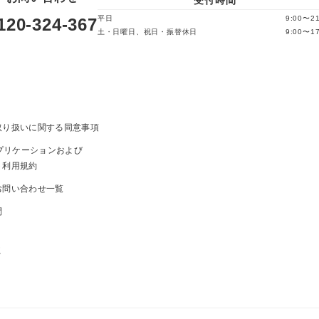
平日
9:00〜21
120-324-367
土・日曜日、祝日・振替休日
9:00〜17
取り扱いに関する同意事項
ayアプリケーションおよび
ト利用規約
お問い合わせ一覧
問
ま