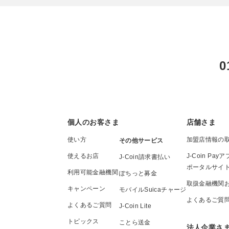
0
個人のお客さま
店舗さま
使い方
加盟店情報の
その他サービス
使えるお店
J-Coin P
J-Coin請求書払い
ポータルサイ
利用可能金融機関
ぽちっと募金
取扱金融機関
キャンペーン
モバイルSuicaチャージ
よくあるご質
よくあるご質問
J-Coin Lite
トピックス
ことら送金
法人企業さ