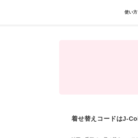
J-
使い方
Coin
Pay
着せ替えコードはJ-Co