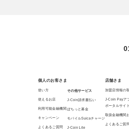
0
個人のお客さま
店舗さま
使い方
加盟店情報の
その他サービス
使えるお店
J-Coin P
J-Coin請求書払い
ポータルサイ
利用可能金融機関
ぽちっと募金
取扱金融機関
キャンペーン
モバイルSuicaチャージ
よくあるご質
よくあるご質問
J-Coin Lite