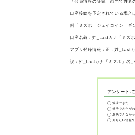
「会員情報の登録」画面で姓名
口座接続を予定されている場合
例「ミズホ ジェイコイン ギ
口座名義：姓_Lastカナ「ミズ
アプリ登録情報：正：姓_Last
誤：姓_Lastカナ「ミズホ」名_
アンケート:
解決できた
解決できたが
解決できなか
知りたい情報