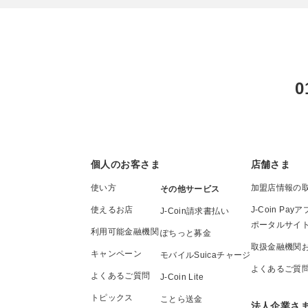
0
個人のお客さま
店舗さま
使い方
加盟店情報の
その他サービス
使えるお店
J-Coin P
J-Coin請求書払い
ポータルサイ
利用可能金融機関
ぽちっと募金
取扱金融機関
キャンペーン
モバイルSuicaチャージ
よくあるご質
よくあるご質問
J-Coin Lite
トピックス
ことら送金
法人企業さ