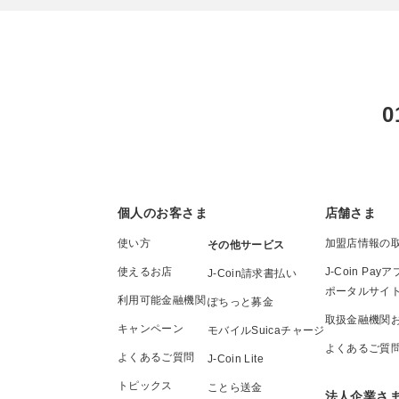
0
個人のお客さま
店舗さま
使い方
加盟店情報の
その他サービス
使えるお店
J-Coin P
J-Coin請求書払い
ポータルサイ
利用可能金融機関
ぽちっと募金
取扱金融機関
キャンペーン
モバイルSuicaチャージ
よくあるご質
よくあるご質問
J-Coin Lite
トピックス
ことら送金
法人企業さ