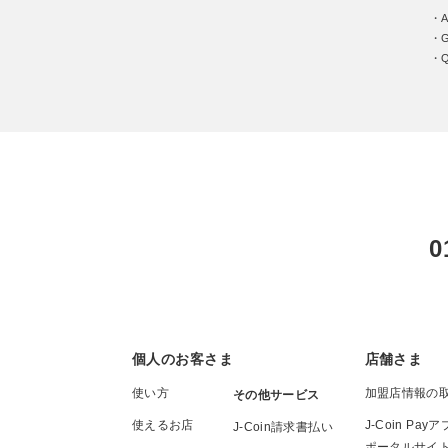
・A
・G
・
0
個人のお客さま
店舗さま
使い方
加盟店情報の
その他サービス
使えるお店
J-Coin P
J-Coin請求書払い
ポータルサイ