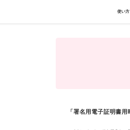
J-
使い方
Coin
Pay
「署名用電子証明書用