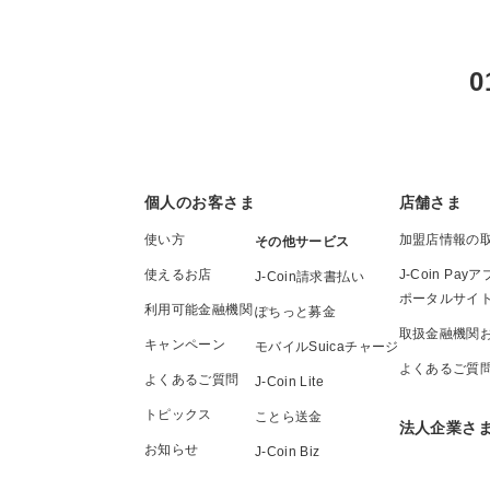
0
個人のお客さま
店舗さま
使い方
加盟店情報の
その他サービス
使えるお店
J-Coin P
J-Coin請求書払い
ポータルサイ
利用可能金融機関
ぽちっと募金
取扱金融機関
キャンペーン
モバイルSuicaチャージ
よくあるご質
よくあるご質問
J-Coin Lite
トピックス
ことら送金
法人企業さ
お知らせ
J-Coin Biz