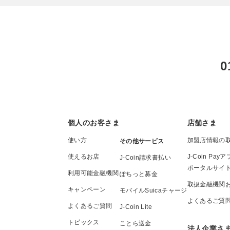
0
個人のお客さま
店舗さま
使い方
加盟店情報の
その他サービス
使えるお店
J-Coin P
J-Coin請求書払い
ポータルサイ
利用可能金融機関
ぽちっと募金
取扱金融機関
キャンペーン
モバイルSuicaチャージ
よくあるご質
よくあるご質問
J-Coin Lite
トピックス
ことら送金
法人企業さ