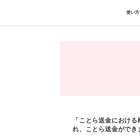
J-
使い方
Coin
Pay
「ことら送金における
れ、ことら送金ができ