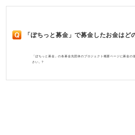
「ぽちっと募金」で募金したお金はど
「ぽちっと募金」の各募金先団体のプロジェクト概要ページに募金の使い
さい。?