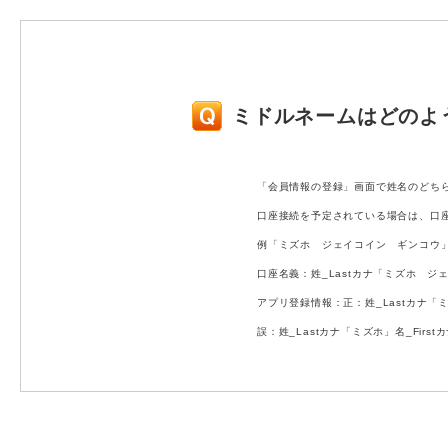
ミドルネームはどのよ
「会員情報の登録」画面で姓名のどち
口座接続を予定されている場合は、口
例「ミズホ ジェイコイン ギンコウ
口座名義：姓_Lastカナ「ミズホ ジェ
アプリ登録情報：正：姓_Lastカナ「ミ
誤：姓_Lastカナ「ミズホ」名_Fir