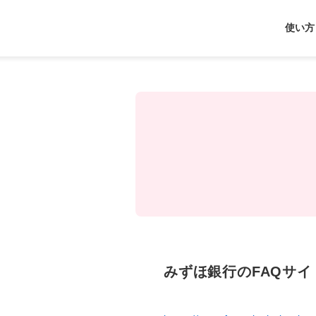
J-
使い方
Coin
Pay
みずほ銀行のFAQサイ