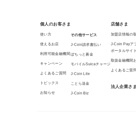
個人のお客さま
店舗さま
使い方
加盟店情報の
その他サービス
使えるお店
J-Coin P
J-Coin請求書払い
ポータルサイ
利用可能金融機関
ぽちっと募金
取扱金融機関
キャンペーン
モバイルSuicaチャージ
よくあるご質
よくあるご質問
J-Coin Lite
トピックス
ことら送金
法人企業さ
お知らせ
J-Coin Biz
J-
Coin