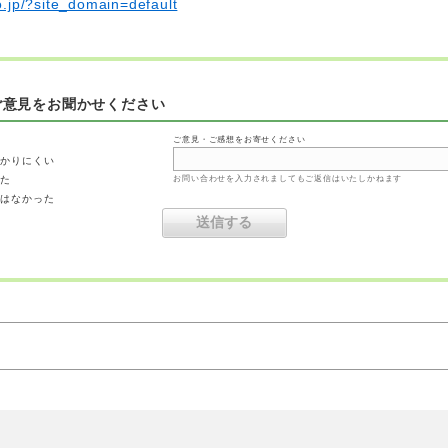
.jp/?site_domain=default
ご意見をお聞かせください
ご意見・ご感想をお寄せください
わかりにくい
った
お問い合わせを入力されましてもご返信はいたしかねます
ではなかった