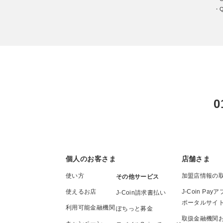
・
0
個人のお客さま
店舗さま
使い方
加盟店情報の
その他サービス
使えるお店
J-Coin P
J-Coin請求書払い
ポータルサイ
利用可能金融機関
ぽちっと募金
取扱金融機関