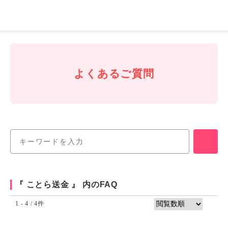
J-
Coin
Pay
よくあるご質問
『 ことら送金 』 内のFAQ
1 - 4 / 4件